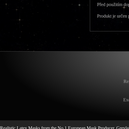
Před použitím dop
Produkt je určen
Re
Exq
Realistic Latex Masks from the No.1 European Mask Producer, Greylan