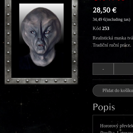
28,50 €
34,49 €(including tax)
Kód
253
Realistická maska tv
Tradiční ruční práce.
Počet
-
Přidat do košíku
Popis
Hororový převlek.
člověka. Latexo