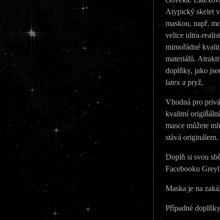
Atypický skelet 
maskou, např. mo
velice ultra-real
mimořádné kvality
materiálů. Atrakt
doplňky, jako jso
latex a pryž.
Vhodná pro privá
kvalitní originá
masce můžete mlu
stává originálem.
Doplň si svou sb
Facebooku Greyl
Maska je na zak
Případné doplňky 